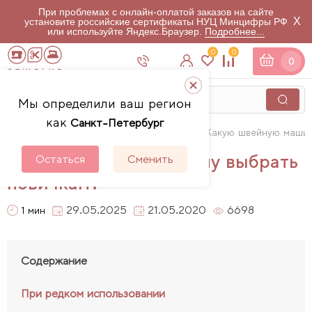
При проблемах с онлайн-оплатой заказов на сайте
X
установите российские сертификаты НУЦ Минцифры РФ
или используйте Яндекс.Браузер.
Подробнее...
0
0
0
Мы определили ваш регион
как
Санкт-Петербург
Главная
Блог
Советы по выбору
Какую швейную машин
Какую швейную машину выбрать
Остаться
Сменить
новичкам?
29.05.2025
21.05.2020
6698
1 мин
Содержание
При редком использовании