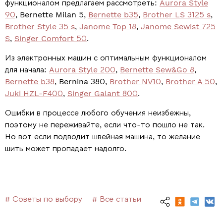
функционалом предлагаем рассмотреть:
Aurora Style
90
, Bernette Milan 5,
Bernette b35
,
Brother LS 3125 s
,
Brother Style 35 s
,
Janome Top 18
,
Janome Sewist 725
S
,
Singer Comfort 50
.
Из электронных машин с оптимальным функционалом
для начала:
Aurora Style 200
,
Bernette Sew&Go 8
,
Bernette b38
, Bernina 380,
Brother NV10
,
Brother A 50
,
Juki HZL-F400
,
Singer Galant 800
.
Ошибки в процессе любого обучения неизбежны,
поэтому не переживайте, если что-то пошло не так.
Но вот если подводит швейная машина, то желание
шить может пропадает надолго.
# Советы по выбору
# Все статьи