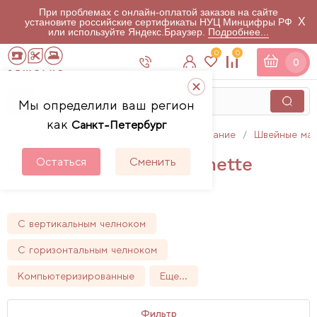
При проблемах с онлайн-оплатой заказов на сайте
X
установите российские сертификаты НУЦ Минцифры РФ
или используйте Яндекс.Браузер.
Подробнее...
0
0
0
Мы определили ваш регион
как
Санкт-Петербург
Главная
Каталог
Швейное оборудование
Швейные ма
Швейные машины Bernette
Остаться
Сменить
13
товаров
С вертикальным челноком
С горизонтальным челноком
Компьютеризированные
Еще...
Фильтр