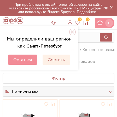
При проблемах с онлайн-оплатой заказов на сайте
X
установите российские сертификаты НУЦ Минцифры РФ
или используйте Яндекс.Браузер.
Подробнее...
0
0
0
Мы определили ваш регион
как
Санкт-Петербург
Главная
Каталог
Вязальная техника
Кеттельные машин
Кеттельные машины
Остаться
Сменить
2
товаров
Фильтр
По умолчанию