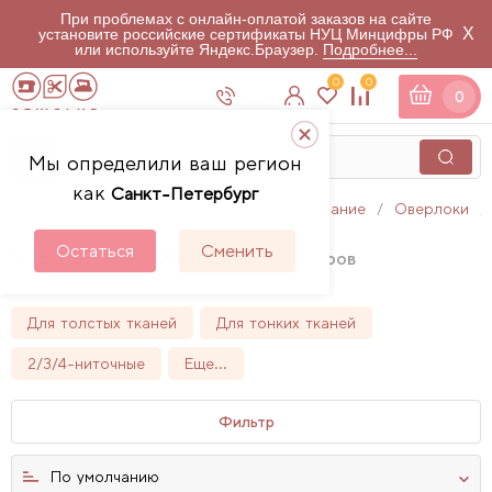
При проблемах с онлайн-оплатой заказов на сайте
X
установите российские сертификаты НУЦ Минцифры РФ
или используйте Яндекс.Браузер.
Подробнее...
0
0
0
Мы определили ваш регион
как
Санкт-Петербург
Главная
Каталог
Швейное оборудование
Оверлоки
Оверлоки Aurora
Остаться
Сменить
7
товаров
Для толстых тканей
Для тонких тканей
2/3/4-ниточные
Еще...
Фильтр
По умолчанию