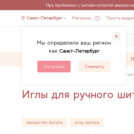
При проблемах с онлайн-оплатой заказов 
Санкт-Петербург
Магазины
Пункты выдач
0
Мы определили ваш регион
как
Санкт-Петербург
Каталог
Акции
П
Остаться
Сменить
Главная
Каталог
Аксессуары для шитья
Иглы дл
Иглы для ручного ши
наперстки Aurora
иглы Aurora