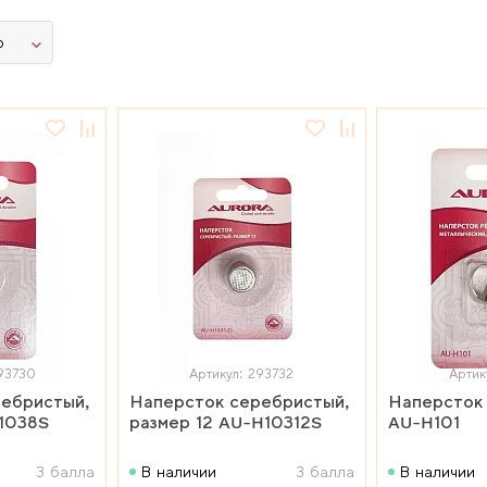
ю
93730
Артикул: 293732
Артик
ебристый,
Наперсток серебристый,
Наперсток
1038S
размер 12 AU-H10312S
AU-H101
3 балла
В наличии
3 балла
В наличии