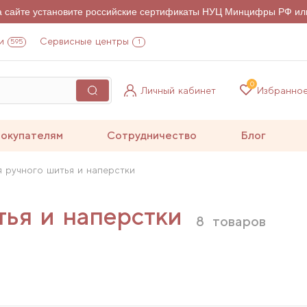
на сайте установите российские сертификаты НУЦ Минцифры РФ ил
и
Сервисные центры
595
1
0
Личный кабинет
Избранно
окупателям
Сотрудничество
Блог
я ручного шитья и наперстки
тья и наперстки
8
товаров