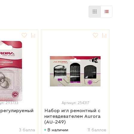
ул: 293733
Артикул: 254317
 регулируемый
Набор игл ремонтный с
нитевдевателем Aurora
(AU-249)
3 балла
В наличии
11 баллов