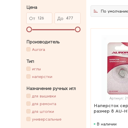
Цена
По умолчани
От
До
Производитель
Aurora
Тип
иглы
наперстки
Назначение ручных игл
для вышивки
Артикул: 2
для ремонта
Наперсток сер
размер 8 AU-H
для штопки
универсальные
В наличии