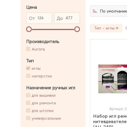
Цена
По умолчани
От
До
Тип - иглы
Производитель
Aurora
Тип
иглы
наперстки
Назначение ручных игл
для вышивки
для ремонта
Артикул: 2
для штопки
Набор игл рем
универсальные
нитевдевателе
(AU-249)