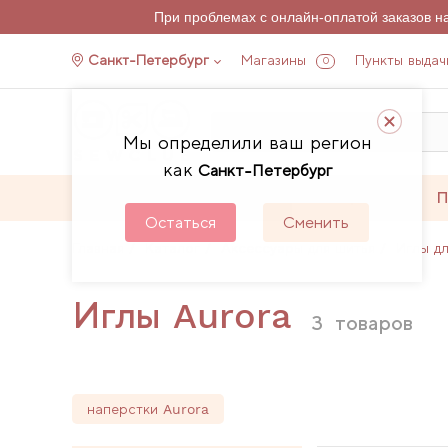
При проблемах с онлайн-оплатой заказов 
Санкт-Петербург
Магазины
Пункты выдач
0
Мы определили ваш регион
как
Санкт-Петербург
Каталог
Акции
П
Остаться
Сменить
Главная
Каталог
Аксессуары для шитья
Иглы д
Иглы Aurora
3
товаров
наперстки Aurora