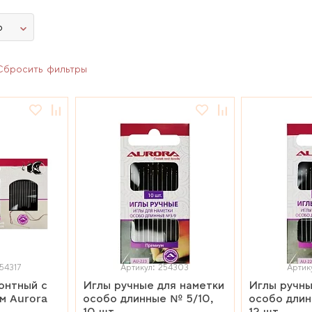
ю
Сбросить фильтры
54317
Артикул: 254303
Артик
онтный с
Иглы ручные для наметки
Иглы ручны
м Aurora
особо длинные № 5/10,
особо длин
10 шт
12 шт