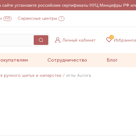
на сайте установите российские сертификаты НУЦ Минцифры РФ ил
и
Сервисные центры
595
1
0
Личный кабинет
Избранно
окупателям
Сотрудничество
Блог
ля ручного шитья и наперстки
иглы Aurora