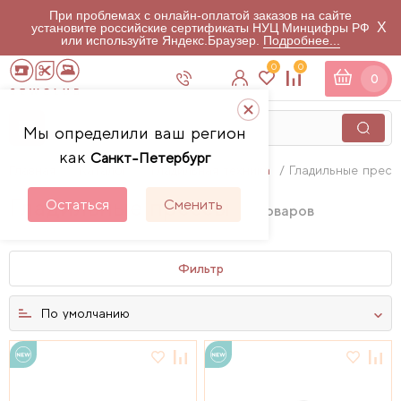
При проблемах с онлайн-оплатой заказов на сайте
X
установите российские сертификаты НУЦ Минцифры РФ
или используйте Яндекс.Браузер.
Подробнее...
0
0
0
Мы определили ваш регион
как
Санкт-Петербург
Главная
Каталог
Гладильная техника
Гладильные пресс
Гладильные прессы
Остаться
Сменить
7
товаров
Фильтр
По умолчанию