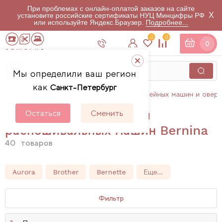
При проблемах с онлайн-оплатой заказов на сайте
X
установите российские сертификаты НУЦ Минцифры РФ
или используйте Яндекс.Браузер.
Подробнее...
0
0
0
Мы определили ваш регион
как
Санкт-Петербург
Главная
Каталог
Аксессуары для швейных машин и овер
Лапки для оверлоков и
Остаться
Сменить
распошивальных машин Bernina
40
товаров
Aurora
Brother
Bernette
Еще...
Фильтр