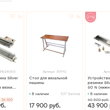
27%
414/240433
Артикул: 351992
Арти
на Silver
Стол для вязальной
Устройство
машины
резинки Si
 вязки
60 N (нижн
0N / ПО
В наличии
537 баллов
В наличии
ерфо
36 100
60 500 руб.
б.
17 900 руб.
43 900 