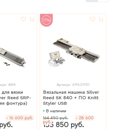
17%
кул: 4414
Артикул: 6119/29151
 для вязки
Вязальная машина Silver
lver Reed SRP-
Reed SK 840 + ПО Knitt
яя фонтура)
Styler USB
В наличии
16 600 руб.
164 450 руб.
28 600
руб.
руб.
135 850 руб.