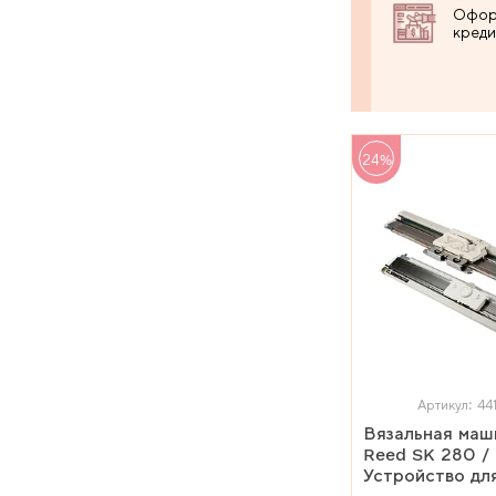
Офор
креди
24%
Артикул: 44
Вязальная маши
Reed SK 280 /
Устройство для