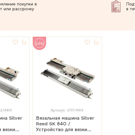
мление покупки в
Под
т или рассрочку
в т
24%
12/4414
Артикул: 6119/4414
на Silver
Вязальная машина Silver
Reed SK 840 /
 вязки
Устройство для вязки