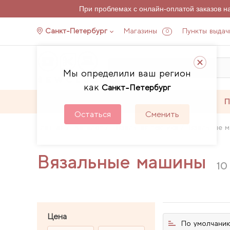
При проблемах с онлайн-оплатой заказов 
Санкт-Петербург
Магазины
Пункты выдач
0
Мы определили ваш регион
как
Санкт-Петербург
Каталог
Акции
П
Остаться
Сменить
Главная
Каталог
Вязальная техника
Вязальные 
Вязальные машины
10
Цена
По умолчани