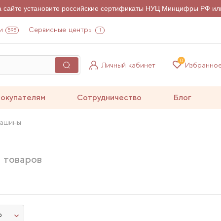
на сайте установите российские сертификаты НУЦ Минцифры РФ ил
и
Сервисные центры
595
1
0
Личный кабинет
Избранно
окупателям
Сотрудничество
Блог
машины
товаров
ю