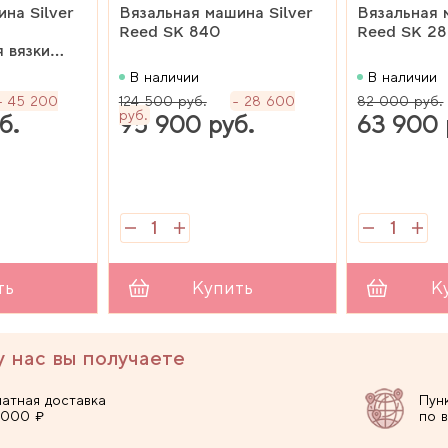
на Silver
Вязальная машина Silver
Вязальная 
Reed SK 840
Reed SK 2
 вязки
0N / ПО
В наличии
В наличии
омплект)
45 200
124 500 руб.
28 600
82 000 руб.
руб.
б.
95 900 руб.
63 900 
ть
Купить
К
у нас вы получаете
атная доставка
Пун
 000 ₽
по 