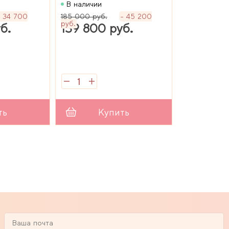
0N
резинки SRP 60N
В наличии
(комплект)
34 700
185 000 руб.
45 200
руб.
б.
139 800 руб.
ть
Купить