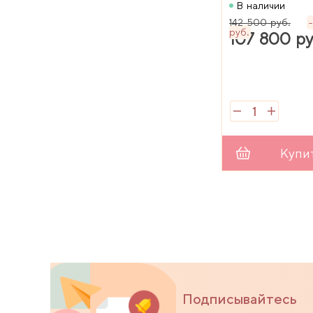
резинки SRP 6
В наличии
(комплект)
142 500 руб.
руб.
107 800 ру
Купи
Подписывайтесь