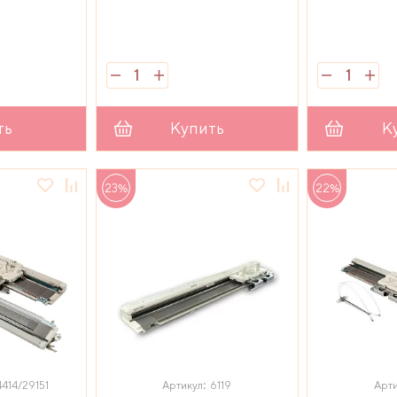
ть
Купить
К
23%
22%
4414/29151
Артикул: 6119
Арти