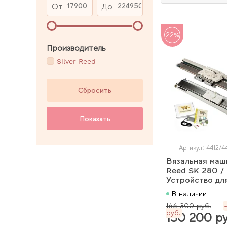
От
До
22%
Производитель
Silver Reed
Сбросить
Показать
Артикул: 4412/4
Вязальная маши
Reed SK 280 /
Устройство для
резинки SRP 6
В наличии
Knitt Styler П
166 300 руб.
(комплект)
руб.
130 200 ру