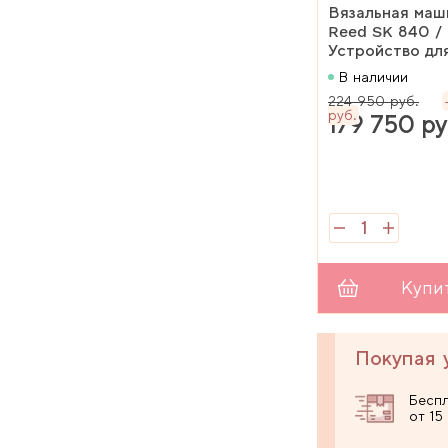
Вязальная маши
Reed SK 840 /
Устройство для
резинки SRP 6
В наличии
Knitt Styler (к
224 950 руб.
руб.
179 750 ру
Купи
Покупая 
Беспл
от 15