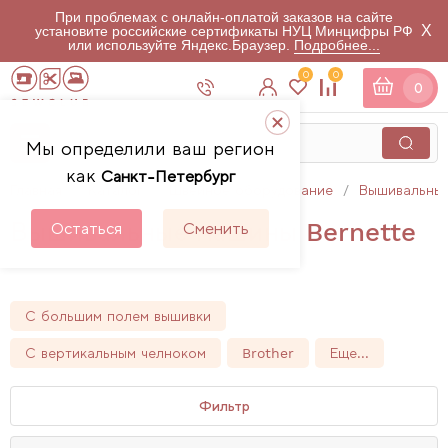
При проблемах с онлайн-оплатой заказов на сайте
X
установите российские сертификаты НУЦ Минцифры РФ
или используйте Яндекс.Браузер.
Подробнее...
0
0
0
Мы определили ваш регион
как
Санкт-Петербург
Главная
Каталог
Швейное оборудование
Вышивальны
Вышивальные машины Bernette
Остаться
Сменить
1
товаров
С большим полем вышивки
С вертикальным челноком
Brother
Еще...
Фильтр