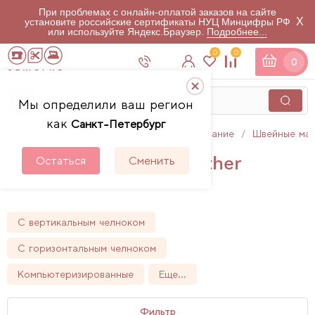
При проблемах с онлайн-оплатой заказов на сайте
X
установите российские сертификаты НУЦ Минцифры РФ
или используйте Яндекс.Браузер.
Подробнее...
0
0
0
Мы определили ваш регион
как
Санкт-Петербург
Главная
Каталог
Швейное оборудование
Швейные ма
Швейные машины Brother
Остаться
Сменить
56
товаров
С вертикальным челноком
С горизонтальным челноком
Компьютеризированные
Еще...
Фильтр