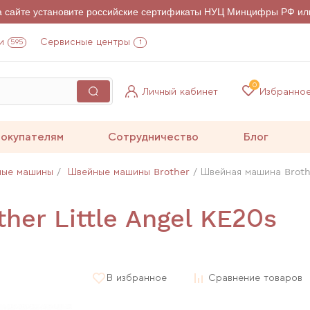
на сайте установите российские сертификаты НУЦ Минцифры РФ ил
и
Сервисные центры
595
1
0
Личный кабинет
Избранно
окупателям
Сотрудничество
Блог
ные машины
Швейные машины Brother
Швейная машина Brothe
her Little Angel KE20s
В избранное
Сравнение товаров