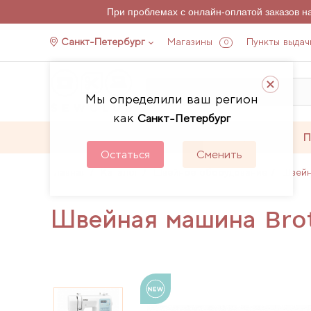
При проблемах с онлайн-оплатой заказов 
Санкт-Петербург
Магазины
Пункты выдач
0
Мы определили ваш регион
как
Санкт-Петербург
Каталог
Акции
П
Остаться
Сменить
Главная
Каталог
Швейное оборудование
Швей
Швейная машина Brot