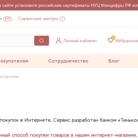
на сайте установите российские сертификаты НУЦ Минцифры РФ ил
и
Сервисные центры
595
1
0
Личный кабинет
Избранно
окупателям
Сотрудничество
Блог
ассрочка
покупок в Интернете. Сервис разработан банком «Тиньк
нный способ покупки товаров в нашем интернет-магазине.