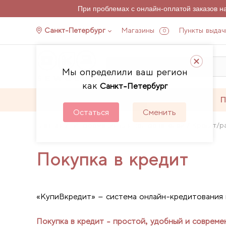
При проблемах с онлайн-оплатой заказов 
Санкт-Петербург
Магазины
Пункты выдач
0
Мы определили ваш регион
как
Санкт-Петербург
Каталог
Акции
П
Остаться
Сменить
Главная
Информация для пользователей
Кредит/р
Покупка в кредит
«КупиВкредит» – система онлайн-кредитования 
Покупка в кредит - простой, удобный и совреме