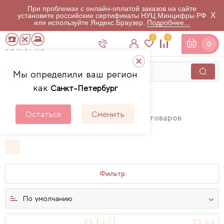
При проблемах с онлайн-оплатой заказов на сайте
X
установите российские сертификаты НУЦ Минцифры РФ
или используйте Яндекс.Браузер.
Подробнее...
0
0
0
Мы определили ваш регион
как
Санкт-Петербург
Главная
Каталог
Гладильная техника
Гладильная техника
Остаться
Сменить
67
товаров
Фильтр
По умолчанию