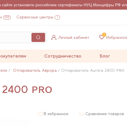
на сайте установите российские сертификаты НУЦ Минцифры РФ ил
и
Сервисные центры
595
1
0
Личный кабинет
Избранно
окупателям
Сотрудничество
Блог
тели
Отпариватель Аврора
Отпариватель Aurora 2400 PRO
a 2400 PRO
В избранное
Сравнение товаров