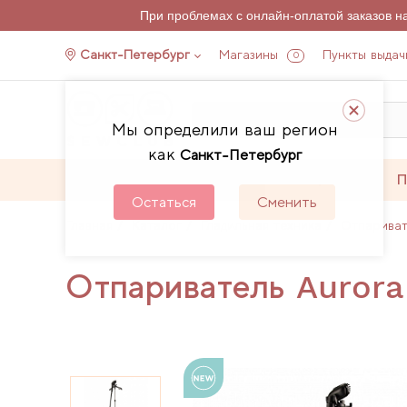
При проблемах с онлайн-оплатой заказов 
Санкт-Петербург
Магазины
Пункты выдач
0
Мы определили ваш регион
как
Санкт-Петербург
Каталог
Акции
П
Остаться
Сменить
Главная
Каталог
Гладильная техника
Отпарива
Отпариватель Auror