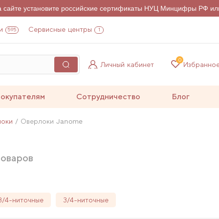
на сайте установите российские сертификаты НУЦ Минцифры РФ ил
и
Сервисные центры
595
1
0
Личный кабинет
Избранно
окупателям
Сотрудничество
Блог
локи
Оверлоки Janome
оваров
3/4-ниточные
3/4-ниточные