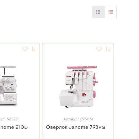
кул: 52320
Артикул: 295661
anome 210D
Оверлок Janome 793PG