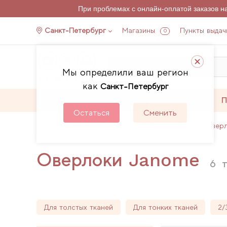
При проблемах с онлайн-оплатой заказов 
Санкт-Петербург
Магазины
Пункты выдач
0
Мы определили ваш регион
как
Санкт-Петербург
Каталог
Акции
П
Остаться
Сменить
Главная
Каталог
Швейное оборудование
Овер
Оверлоки Janome
6
т
Для толстых тканей
Для тонких тканей
2/