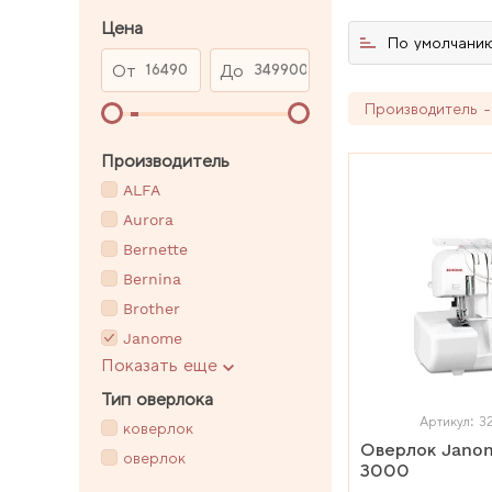
Цена
По умолчани
От
До
Производитель 
Производитель
ALFA
Aurora
Bernette
Bernina
Brother
Janome
Показать еще
Juki
Тип оверлока
Артикул: 
коверлок
Оверлок Jano
оверлок
3000