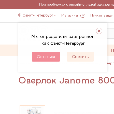
При проблемах с онлайн-оплатой заказов 
Санкт-Петербург
Магазины
Пункты выдач
0
Мы определили ваш регион
как
Санкт-Петербург
Каталог
Акции
П
Остаться
Сменить
Главная
Каталог
Швейное оборудование
Овер
Оверлок Janome 80