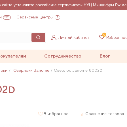
на сайте установите российские сертификаты НУЦ Минцифры РФ ил
и
Сервисные центры
595
1
0
Личный кабинет
Избранно
окупателям
Сотрудничество
Блог
локи
Оверлоки Janome
Оверлок Janome 8002D
02D
В избранное
Сравнение товаров