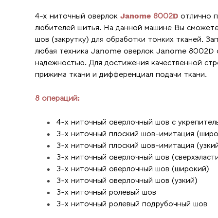
4-x ниточный оверлок
Janome 8002D
отлично п
любителей шитья. На данной машине Вы сможете 
шов (закрутку) для обработки тонких тканей. За
любая техника Janome оверлок Janome 8002D о
надежностью. Для достижения качественной стр
прижима ткани и дифференциал подачи ткани.
8 операций:
4-х ниточный оверлочный шов с укрепите
3-х ниточный плоский шов-имитация (широ
3-х ниточный плоский шов-имитация (узки
3-х ниточный оверлочный шов (сверхэласт
3-х ниточный оверлочный шов (широкий)
3-х ниточный оверлочный шов (узкий)
3-х ниточный ролевый шов
3-х ниточный ролевый подрубочный шов