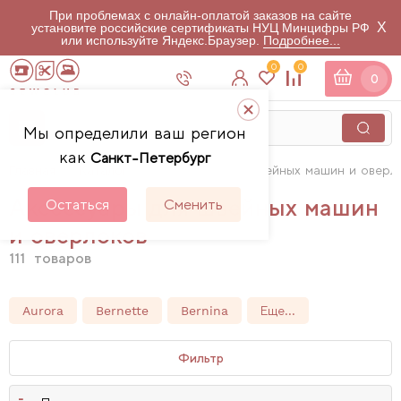
При проблемах с онлайн-оплатой заказов на сайте
X
установите российские сертификаты НУЦ Минцифры РФ
или используйте Яндекс.Браузер.
Подробнее...
0
0
0
Мы определили ваш регион
как
Санкт-Петербург
Главная
Каталог
Аксессуары для швейных машин и оверл
Аксессуары для швейных машин
Остаться
Сменить
и оверлоков
111
товаров
Aurora
Bernette
Bernina
Еще...
Фильтр