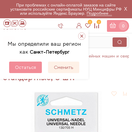
При проблемах с онлайн-оплатой заказов на сайте
X
установите российские сертификаты НУЦ Минцифры РФ
или используйте Яндекс.Браузер.
Подробнее...
0
0
0
Мы определили ваш регион
как
Санкт-Петербург
Главная
Каталог
Аксессуары для швейных машин и овер
Иглы Schmetz № 75,
Остаться
Сменить
стандартные, 5 шт.