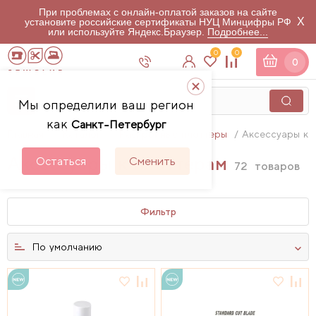
При проблемах с онлайн-оплатой заказов на сайте
X
установите российские сертификаты НУЦ Минцифры РФ
или используйте Яндекс.Браузер.
Подробнее...
0
0
0
Мы определили ваш регион
как
Санкт-Петербург
Главная
Каталог
Раскройные плоттеры
Аксессуары к 
Аксессуары к плоттерам
Остаться
Сменить
72
товаров
Фильтр
По умолчанию