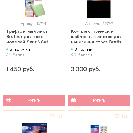
Артикул: 137241
Артикул: 129797
Трафаретный лист
Комплект пленок и
Brother для всех
шаблонных листов для
моделей ScanNCut
нанесения страз Brother
для всех моделей
В наличии
В наличии
ScanNCut
44 балла
99 баллов
1 450 руб.
3 300 руб.
Купить
Купить