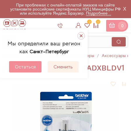
При проблемах с онлайн-оплатой заказов на сайте
X
установите российские сертификаты НУЦ Минцифры РФ
или используйте Яндекс.Браузер.
Подробнее...
0
0
0
Мы определили ваш регион
как
Санкт-Петербург
Главная
Каталог
Раскройные плоттеры
Аксессуары к
Автонож для винила CADXBLDV1
Остаться
Сменить