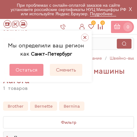
При проблемах с онлайн-оплатой заказов на сайте
X
установите российские сертификаты НУЦ Минцифры РФ
или используйте Яндекс.Браузер.
Подробнее...
0
0
0
Мы определили ваш регион
как
Санкт-Петербург
Главная
Каталог
Швейное оборудование
Швейно-выш
Швейно-вышивальные машины
Остаться
Сменить
Aurora
1
товаров
Brother
Bernette
Bernina
Фильтр