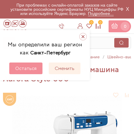
При проблемах с онлайн-оплатой заказов на сайте
X
установите российские сертификаты НУЦ Минцифры РФ
или используйте Яндекс.Браузер.
Подробнее...
0
0
0
Мы определили ваш регион
как
Санкт-Петербург
Главная
Каталог
Швейное оборудование
Швейно-выш
Швейно-вышивальная машина
Остаться
Сменить
Aurora Style 800