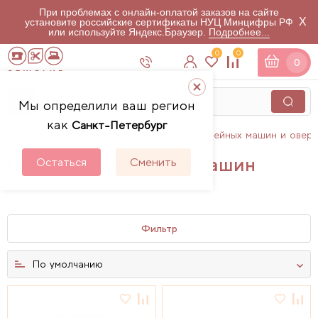
При проблемах с онлайн-оплатой заказов на сайте
X
установите российские сертификаты НУЦ Минцифры РФ
или используйте Яндекс.Браузер.
Подробнее...
0
0
0
Мы определили ваш регион
как
Санкт-Петербург
Главная
Каталог
Аксессуары для швейных машин и овер
Шпули для швейных машин
Остаться
Сменить
17
товаров
Фильтр
По умолчанию