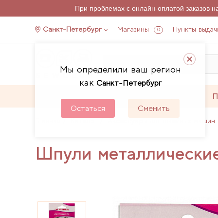
При проблемах с онлайн-оплатой заказов 
Санкт-Петербург
Магазины
Пункты выдач
0
Мы определили ваш регион
как
Санкт-Петербург
Каталог
Акции
П
Остаться
Сменить
Главная
Каталог
Аксессуары для швейных машин 
Шпули металлические