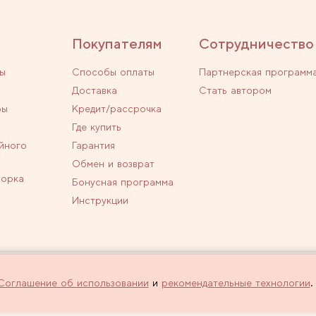
Покупателям
Сотрудничество
ы
Способы оплаты
Партнерская программ
Доставка
Стать автором
ры
Кредит/рассрочка
Где купить
йного
Гарантия
Обмен и возврат
ворка
Бонусная программа
Инструкции
личной офертой.
Политика конфиденциальн
Соглашение об использовании
и
рекомендательные технологии
.
 оформлении заказа через интернет-
Используем рекомендатель
сайта