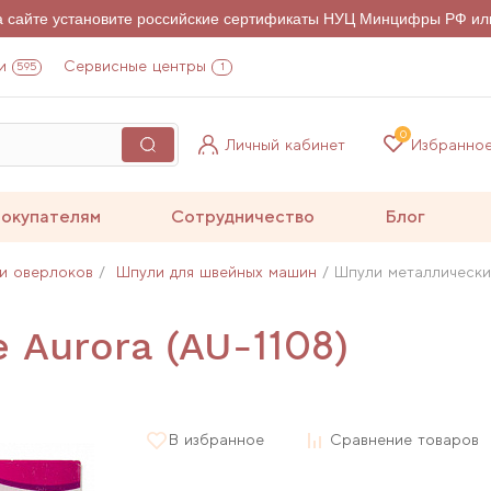
на сайте установите российские сертификаты НУЦ Минцифры РФ ил
и
Сервисные центры
595
1
0
Личный кабинет
Избранно
окупателям
Сотрудничество
Блог
и оверлоков
Шпули для швейных машин
Шпули металлические
 Aurora (AU-1108)
В избранное
Сравнение товаров