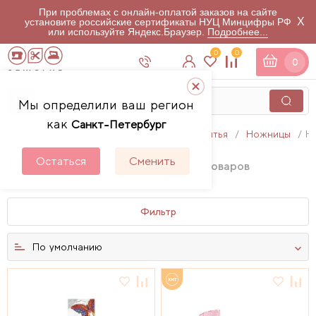
При проблемах с онлайн-оплатой заказов на сайте
X
установите российские сертификаты НУЦ Минцифры РФ
или используйте Яндекс.Браузер.
Подробнее...
0
0
0
Мы определили ваш регион
как
Санкт-Петербург
Главная
Каталог
Аксессуары для шитья
Ножницы
Н
Ножницы снипперы
Остаться
Сменить
3
товаров
Фильтр
По умолчанию