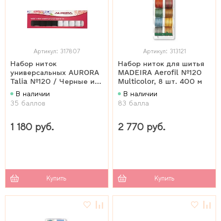
Артикул: 317807
Артикул: 313121
Набор ниток
Набор ниток для шитья
универсальных AURORA
MADEIRA Aerofil №120
Talia №120 / Черные и
Multicolor, 8 шт. 400 м
белые (арт. AU-2620)
В наличии
В наличии
35 баллов
83 балла
1 180 руб.
2 770 руб.
Купить
Купить