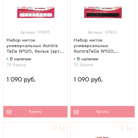
Артикул: 317805
Артикул: 317806
Набор ниток
Набор ниток
универсальных Aurora
универсальных
Talia №120, белые (арт.
AuroraTalia №120,
AU-2618)
черные (арт. AU-2619)
В наличии
В наличии
33 балла
33 балла
1 090 руб.
1 090 руб.
Купить
Купить