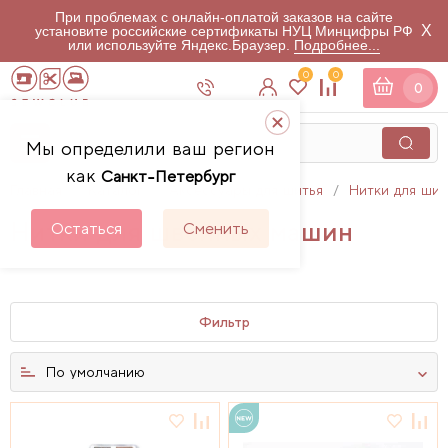
При проблемах с онлайн-оплатой заказов на сайте
X
установите российские сертификаты НУЦ Минцифры РФ
или используйте Яндекс.Браузер.
Подробнее...
0
0
0
Мы определили ваш регион
как
Санкт-Петербург
Главная
Каталог
Аксессуары для шитья
Нитки для шит
Нитки для швейных машин
Остаться
Сменить
39
товаров
Фильтр
По умолчанию