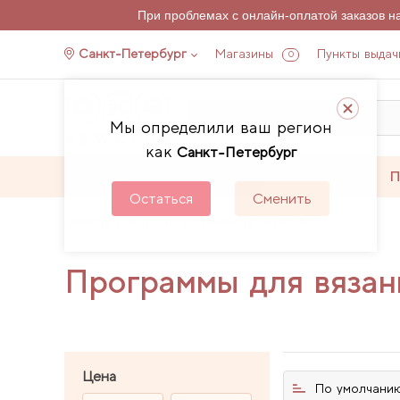
При проблемах с онлайн-оплатой заказов 
Санкт-Петербург
Магазины
Пункты выдач
0
Мы определили ваш регион
как
Санкт-Петербург
Каталог
Акции
П
Остаться
Сменить
Главная
Каталог
Вязальная техника
Программы для вязани
Цена
По умолчани