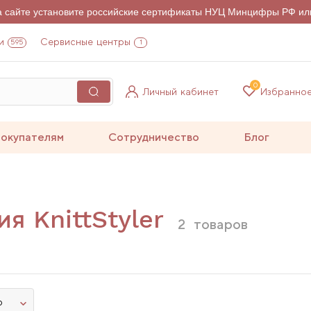
на сайте установите российские сертификаты НУЦ Минцифры РФ ил
и
Сервисные центры
595
1
0
Личный кабинет
Избранно
окупателям
Сотрудничество
Блог
я KnittStyler
2
товаров
ю