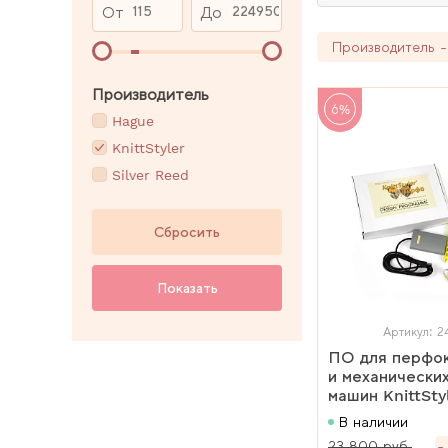
От
До
Производитель - 
Производитель
6%
Hague
KnittStyler
Silver Reed
Сбросить
Показать
Артикул: 2
ПО для перфокарточных
и механических
машин KnittSt
В наличии
23 800 руб.