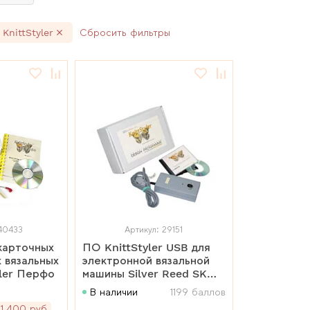
KnittStyler
Сбросить фильтры
40433
Артикул: 29151
ПО KnittStyler USB для
 вязальных
электронной вязальной
yler Перфо
машины Silver Reed SK
840
В наличии
1199 баллов
1 400 руб.