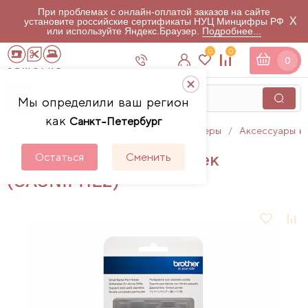
При проблемах с онлайн-оплатой заказов на сайте
X
установите российские сертификаты НУЦ Минцифры РФ
или используйте Яндекс.Браузер.
Подробнее...
0
0
0
Мы определили ваш регион
как
Санкт-Петербург
Главная
Каталог
Раскройные плоттеры
Аксессуары к
Держатель тонких ручек
Остаться
Сменить
(CAUNIPHL2)