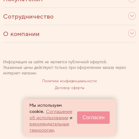
Сотрудничество
О компании
Информация на сайте не является публичной офертой.
Указанные цены действуют только при оформлении заказа через
интернет-магазин
Политика конфиденциальности
Договор оферты
Используем рекомендательные технологии
Мы используем
Карта сайта
cookie.
Соглашение
Согласен
об использовании
и
2007 — 2026 Sewclub
рекомендательные
технологии
.