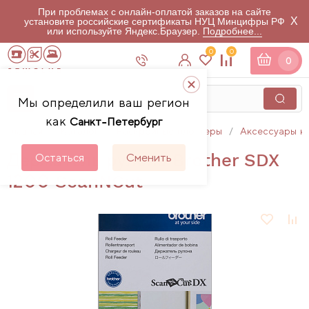
При проблемах с онлайн-оплатой заказов на сайте
X
установите российские сертификаты НУЦ Минцифры РФ
или используйте Яндекс.Браузер.
Подробнее...
0
0
0
Мы определили ваш регион
как
Санкт-Петербург
Главная
Каталог
Раскройные плоттеры
Аксессуары к
Держатель рулона Brother SDX
Остаться
Сменить
1200 ScanNCut