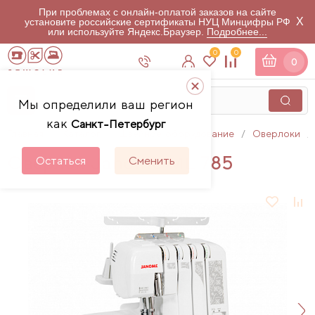
При проблемах с онлайн-оплатой заказов на сайте
X
установите российские сертификаты НУЦ Минцифры РФ
или используйте Яндекс.Браузер.
Подробнее...
0
0
0
Мы определили ваш регион
как
Санкт-Петербург
Главная
Каталог
Швейное оборудование
Оверлоки
Оверлок Janome ML 785
Остаться
Сменить