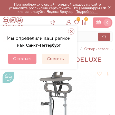
При проблемах с онлайн-оплатой заказов на сайте
X
установите российские сертификаты НУЦ Минцифры РФ
или используйте Яндекс.Браузер.
Подробнее...
0
0
0
Мы определили ваш регион
как
Санкт-Петербург
Главная
Каталог
Гладильная техника
Отпариватели
Отпариватель Aurora DELUXE
Остаться
Сменить