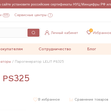
на сайте установите российские сертификаты НУЦ Минцифры РФ ил
и
Сервисные центры
595
1
0
Личный кабинет
Избранно
окупателям
Сотрудничество
Блог
раторы
Парогенератор LELIT PS325
T PS325
В избранное
Сравнение товаров