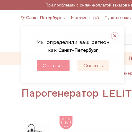
При проблемах с онлайн-оплатой заказов 
Санкт-Петербург
Магазины
Пункты выдач
0
Мы определили ваш регион
как
Санкт-Петербург
Каталог
Акции
П
Остаться
Сменить
Главная
Каталог
Гладильная техника
Парогене
Парогенератор LELI
%