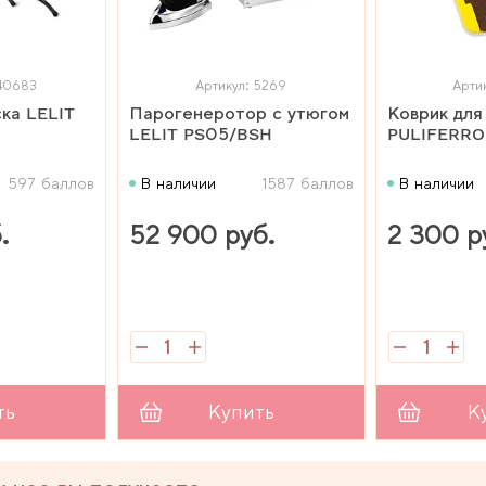
240683
Артикул: 5269
Арти
ска LELIT
Парогенеротор с утюгом
Коврик для
LELIT PS05/BSH
PULIFERRO
597 баллов
В наличии
1587 баллов
В наличии
.
52 900 руб.
2 300 р
ть
Купить
К