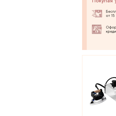
Покупая 
Беспл
от 15
Офор
креди