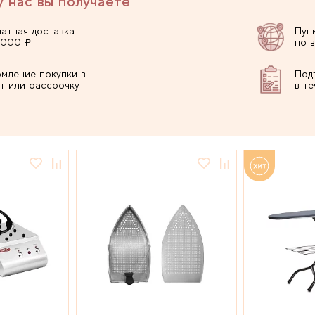
у нас вы получаете
атная доставка
Пун
 000 ₽
по 
мление покупки в
Под
т или рассрочку
в т