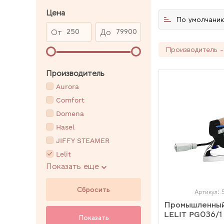
Цена
По умолчани
От
До
Производитель - 
Производитель
Aurora
Comfort
Domena
Hasel
JIFFY STEAMER
Lelit
Показать еще
MAC5
Сбросить
Артикул: 
Промышленный
LELIT PG036/1
Показать