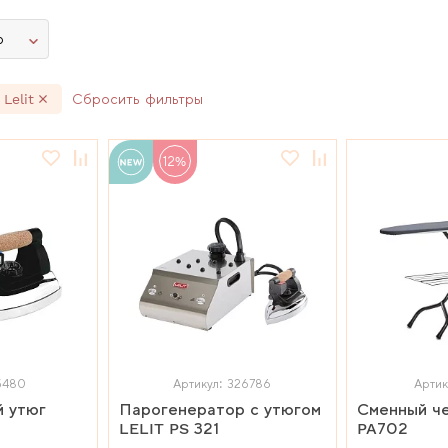
ю
Lelit
Сбросить фильтры
12%
5480
Артикул: 326786
Артик
 утюг
Парогенератор с утюгом
Сменный че
LELIT PS 321
PA702