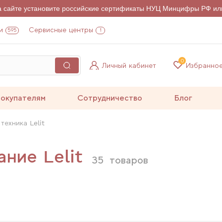
на сайте установите российские сертификаты НУЦ Минцифры РФ ил
и
Сервисные центры
595
1
0
Личный кабинет
Избранно
окупателям
Сотрудничество
Блог
техника Lelit
ние Lelit
35
товаров