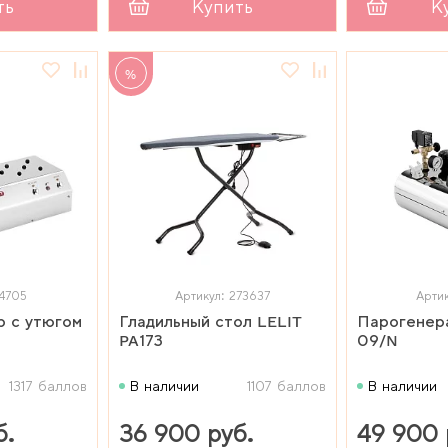
ть
Купить
К
%
14705
Артикул: 273637
Арти
 с утюгом
Гладильный стол LELIT
Парогенер
PA173
09/N
1317 баллов
В наличии
1107 баллов
В наличии
б.
36 900 руб.
49 900 