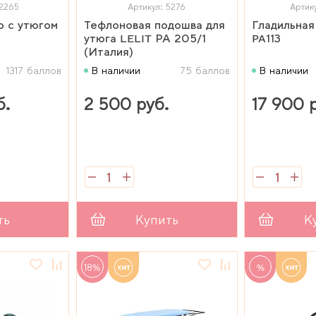
12265
Артикул: 5276
Артик
 с утюгом
Тефлоновая подошва для
Гладильная
утюга LELIT РА 205/1
PA113
(Италия)
1317 баллов
В наличии
75 баллов
В наличии
б.
2 500 руб.
17 900 
ть
Купить
К
18%
%