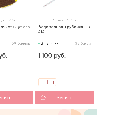
кул: 53476
Артикул: 63609
 очистки утюга
Водомерная трубочка CD
414
69 баллов
В наличии
33 балла
уб.
1 100 руб.
упить
Купить