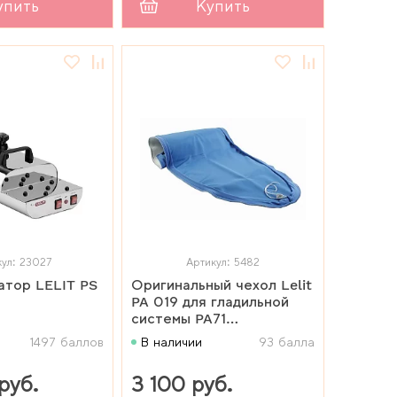
упить
Купить
кул: 23027
Артикул: 5482
атор LELIT PS
Оригинальный чехол Lelit
PA 019 для гладильной
системы PA71
износостойкий
1497 баллов
В наличии
93 балла
руб.
3 100 руб.