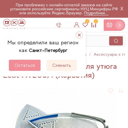
При проблемах с онлайн-оплатой заказов на сайте
X
установите российские сертификаты НУЦ Минцифры РФ
или используйте Яндекс.Браузер.
Подробнее...
0
0
0
Мы определили ваш регион
как
Санкт-Петербург
Главная
Каталог
Гладильная техника
Аксессуары к гл
Тефлоновая подошва для утюга
Остаться
Сменить
Lelit PA 205/1 (Хорватия)