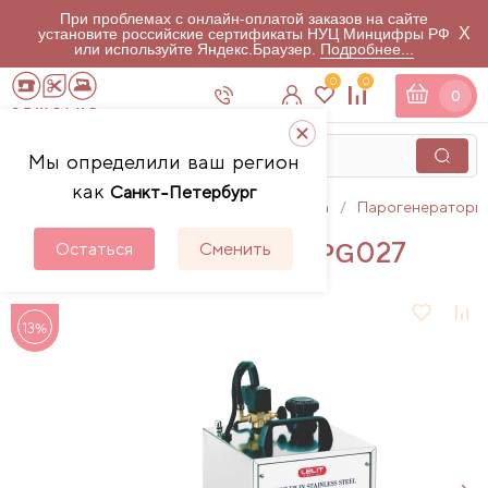
При проблемах с онлайн-оплатой заказов на сайте
X
установите российские сертификаты НУЦ Минцифры РФ
или используйте Яндекс.Браузер.
Подробнее...
0
0
0
Мы определили ваш регион
как
Санкт-Петербург
Главная
Каталог
Гладильная техника
Парогенераторы
Парогенератор LELIT PG027
Остаться
Сменить
13%