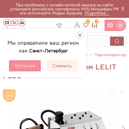
При проблемах с онлайн-оплатой заказов на сайте
X
установите российские сертификаты НУЦ Минцифры РФ
или используйте Яндекс.Браузер.
Подробнее...
0
0
0
Мы определили ваш регион
как
Санкт-Петербург
Главная
Каталог
Гладильная техника
Парогенераторы
Парогенератор с утюгом LELIT
Остаться
Сменить
PS25