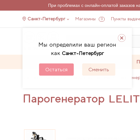
При проблемах с онлайн-оплатой заказов 
Санкт-Петербург
Магазины
Пункты выдач
0
Мы определили ваш регион
как
Санкт-Петербург
Каталог
Акции
П
Остаться
Сменить
Главная
Каталог
Гладильная техника
Парогене
Парогенератор LELIT