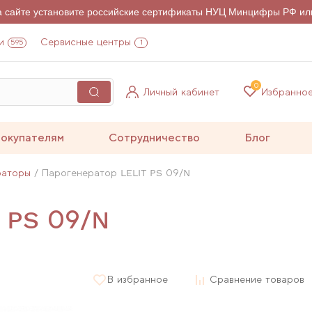
на сайте установите российские сертификаты НУЦ Минцифры РФ ил
и
Сервисные центры
595
1
0
Личный кабинет
Избранно
окупателям
Сотрудничество
Блог
раторы
Парогенератор LELIT PS 09/N
 PS 09/N
В избранное
Сравнение товаров