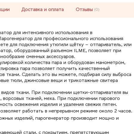
кции
Доставка и оплата
Отзывы
(0)
атор для интенсивного использования в
Парогенератор для профессионального использования
ете для подключения утюгили щётку – отпариватель, или
атор, оборудованный разъемом ILME, позволяет при
знообразие сменных аксессуаров.
улировкой количества пара и оборудован манометром,
лировка пара позволяет получить качественный
ов ткани. Сделать это вы можете, подбирая силу выброса
овые тюли, джинсовые вещи и трикотажные свитера
 видов ткани. При подключении щетки-отпаривателя вы
х, ворсовых тканей, меха. При подключении парового
ость освежения изделия и удаления свежих пятен.
позволяет работать в непрерывном режиме около 2 часов.
ожных изделий, парогенератор производит мощно и
жавеющей стали, с покрытием, препятствующим