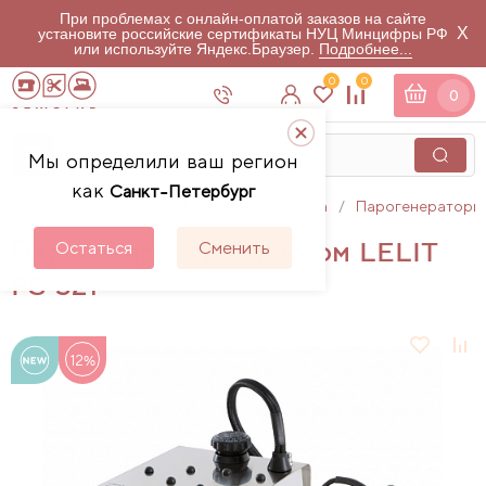
При проблемах с онлайн-оплатой заказов на сайте
X
установите российские сертификаты НУЦ Минцифры РФ
или используйте Яндекс.Браузер.
Подробнее...
0
0
0
Мы определили ваш регион
как
Санкт-Петербург
Главная
Каталог
Гладильная техника
Парогенераторы
Парогенератор с утюгом LELIT
Остаться
Сменить
PS 321
12%