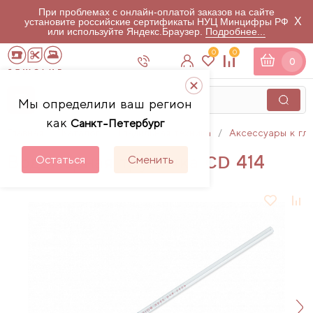
При проблемах с онлайн-оплатой заказов на сайте
X
установите российские сертификаты НУЦ Минцифры РФ
или используйте Яндекс.Браузер.
Подробнее...
0
0
0
Мы определили ваш регион
как
Санкт-Петербург
Главная
Каталог
Гладильная техника
Аксессуары к гл
Водомерная трубочка CD 414
Остаться
Сменить