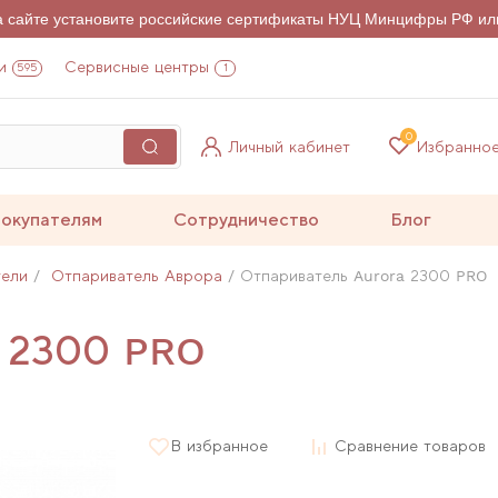
на сайте установите российские сертификаты НУЦ Минцифры РФ ил
и
Сервисные центры
595
1
0
Личный кабинет
Избранно
окупателям
Сотрудничество
Блог
тели
Отпариватель Аврора
Отпариватель Aurora 2300 PRO
a 2300 PRO
В избранное
Сравнение товаров