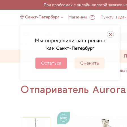
При проблемах с онлайн-оплатой заказов 
Санкт-Петербург
Магазины
Пункты выдач
0
Мы определили ваш регион
как
Санкт-Петербург
Каталог
Акции
П
Остаться
Сменить
Главная
Каталог
Гладильная техника
Отпарива
Отпариватель Auror