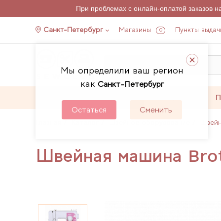
При проблемах с онлайн-оплатой заказов 
Санкт-Петербург
Магазины
Пункты выдач
0
Мы определили ваш регион
как
Санкт-Петербург
Каталог
Акции
П
Остаться
Сменить
Главная
Каталог
Швейное оборудование
Швей
Швейная машина Bro