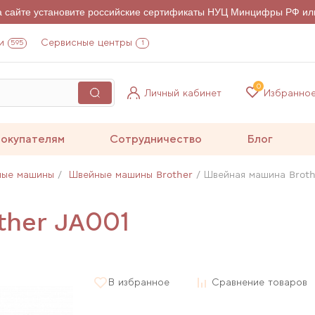
на сайте установите российские сертификаты НУЦ Минцифры РФ ил
и
Сервисные центры
595
1
0
Личный кабинет
Избранно
окупателям
Сотрудничество
Блог
ные машины
Швейные машины Brother
Швейная машина Broth
ther JA001
В избранное
Сравнение товаров