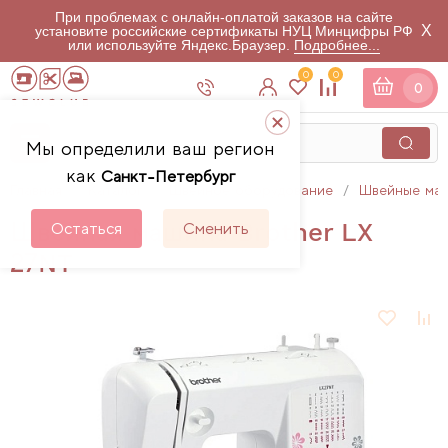
При проблемах с онлайн-оплатой заказов на сайте
X
установите российские сертификаты НУЦ Минцифры РФ
или используйте Яндекс.Браузер.
Подробнее...
0
0
0
Мы определили ваш регион
как
Санкт-Петербург
Главная
Каталог
Швейное оборудование
Швейные ма
Швейная машина Brother LX
Остаться
Сменить
27NT