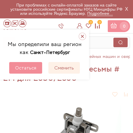
При проблемах с онлайн-оплатой заказов на сайте
X
установите российские сертификаты НУЦ Минцифры РФ
или используйте Яндекс.Браузер.
Подробнее...
0
0
0
Мы определили ваш регион
как
Санкт-Петербург
Главная
Каталог
Аксессуары для швейных машин и овер
Лапка для резиновой тесьмы #
Остаться
Сменить
L14 для L850/L860