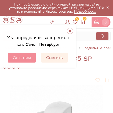
При проблемах с онлайн-оплатой заказов на сайте
X
установите российские сертификаты НУЦ Минцифры РФ
или используйте Яндекс.Браузер.
Подробнее...
0
0
0
Мы определили ваш регион
как
Санкт-Петербург
Главная
Каталог
Гладильная техника
Гладильные прес
Гладильный пресс MAC5 SP
Остаться
Сменить
8000