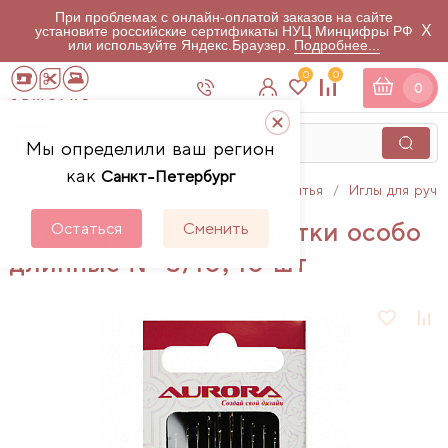
При проблемах с онлайн-оплатой заказов на сайте
X
установите российские сертификаты НУЦ Минцифры РФ
или используйте Яндекс.Браузер.
Подробнее...
0
0
0
Мы определили ваш регион
как
Санкт-Петербург
Главная
Каталог
Аксессуары для шитья
Иглы для ручн
Иглы ручные для наметки особо
Остаться
Сменить
длинные № 5/10, 10 шт