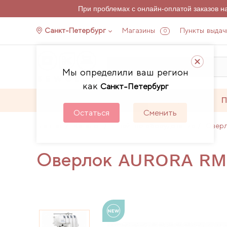
При проблемах с онлайн-оплатой заказов 
Санкт-Петербург
Магазины
Пункты выдач
0
Мы определили ваш регион
как
Санкт-Петербург
Каталог
Акции
П
Остаться
Сменить
Главная
Каталог
Швейное оборудование
Овер
Оверлок AURORA RM