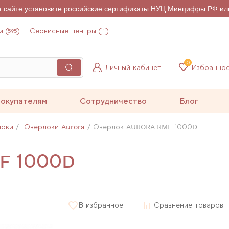
на сайте установите российские сертификаты НУЦ Минцифры РФ ил
и
Сервисные центры
595
1
0
Личный кабинет
Избранно
окупателям
Сотрудничество
Блог
локи
Оверлоки Aurora
Оверлок AURORA RMF 1000D
F 1000D
В избранное
Сравнение товаров