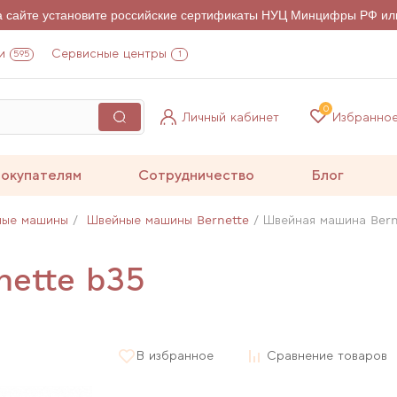
на сайте установите российские сертификаты НУЦ Минцифры РФ ил
и
Сервисные центры
595
1
0
Личный кабинет
Избранно
окупателям
Сотрудничество
Блог
ные машины
Швейные машины Bernette
Швейная машина Bern
nette b35
В избранное
Сравнение товаров