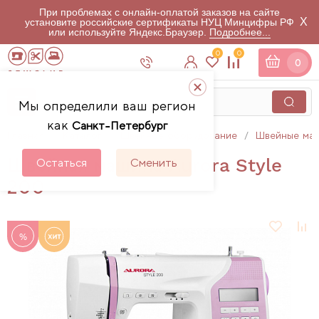
При проблемах с онлайн-оплатой заказов на сайте
X
установите российские сертификаты НУЦ Минцифры РФ
или используйте Яндекс.Браузер.
Подробнее...
0
0
0
Мы определили ваш регион
как
Санкт-Петербург
Главная
Каталог
Швейное оборудование
Швейные ма
Швейная машина Aurora Style
Остаться
Сменить
200
%