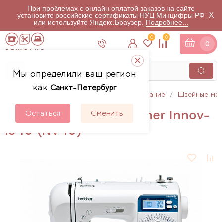
При проблемах с онлайн-оплатой заказов на сайте
X
установите российские сертификаты НУЦ Минцифры РФ
или используйте Яндекс.Браузер.
Подробнее...
0
0
0
Мы определили ваш регион
как
Санкт-Петербург
Главная
Каталог
Швейное оборудование
Швейные ма
Швейная машина Brother Innov-
Остаться
Сменить
is 10 (NV 10)